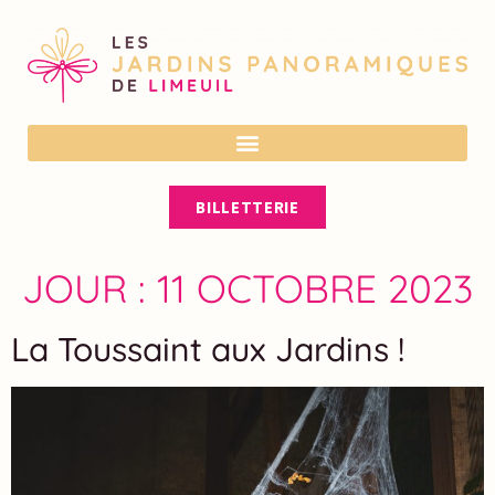
En cas de forte chaleur, vérifiez nos
horaires sur notre site ou nos réseaux
OK
sociaux avant votre visite. Ils peuvent
être adaptés pour votre confort.
BILLETTERIE
JOUR :
11 OCTOBRE 2023
La Toussaint aux Jardins !