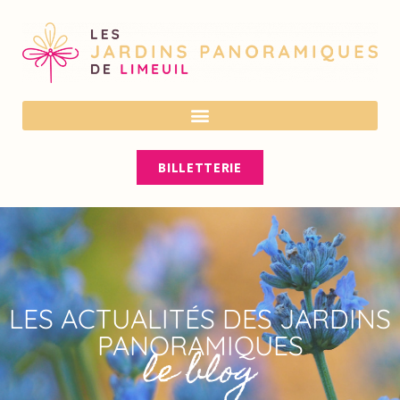
En cas de forte chaleur, vérifiez nos
horaires sur notre site ou nos réseaux
OK
sociaux avant votre visite. Ils peuvent
être adaptés pour votre confort.
BILLETTERIE
LES ACTUALITÉS DES JARDINS
PANORAMIQUES
le blog