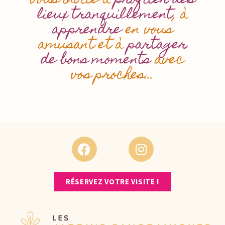
vous invite à
profiter des
lieux tranquillement
, à
apprendre
en vous
amusant et à
partager
de bons moments
avec
vos proches…
RÉSERVEZ VOTRE VISITE !