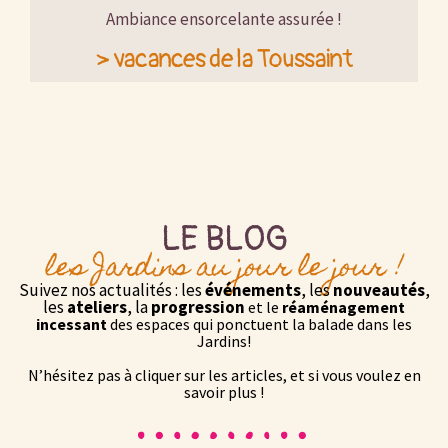
Ambiance ensorcelante assurée !
> vacances de la Toussaint
LE BLOG
les Jardins au jour le jour !
Suivez nos actualités : les
événements
, les
nouveautés
,
les
ateliers
, la
progression
et le
réaménagement
incessant
des espaces qui ponctuent la balade dans les
Jardins!
N’hésitez pas à cliquer sur les articles, et si vous voulez en
savoir plus !