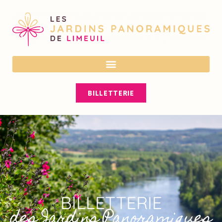
En cas de forte chaleur, vérifiez nos
horaires sur notre site ou nos réseaux
OK
sociaux avant votre visite. Ils peuvent
être adaptés pour votre confort.
BILLETTERIE
BILLETTERIE
des Jardins Panoramiques