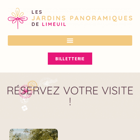
En cas de forte chaleur, vérifiez nos
horaires sur notre site ou nos réseaux
OK
sociaux avant votre visite. Ils peuvent
être adaptés pour votre confort.
BILLETTERIE
RÉSERVEZ VOTRE VISITE
!