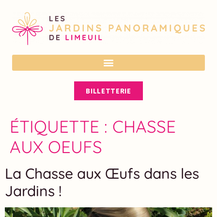
En cas de forte chaleur, vérifiez nos
horaires sur notre site ou nos réseaux
OK
sociaux avant votre visite. Ils peuvent
être adaptés pour votre confort.
BILLETTERIE
ÉTIQUETTE :
CHASSE
AUX OEUFS
La Chasse aux Œufs dans les
Jardins !