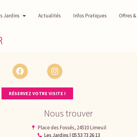
s sur notre site ou nos réseaux sociaux avant votre vis
s Jardins
Actualités
Infos Pratiques
Offres &
confort.
R
RÉSERVEZ VOTRE VISITE !
Nous trouver
Place des Fossés, 24510 Limeuil
Les Jardins | 05 53 73 26 13