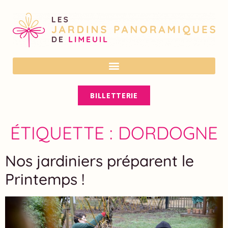
En cas de forte chaleur, vérifiez nos
horaires sur notre site ou nos réseaux
OK
sociaux avant votre visite. Ils peuvent
être adaptés pour votre confort.
BILLETTERIE
ÉTIQUETTE :
DORDOGNE
Nos jardiniers préparent le
Printemps !